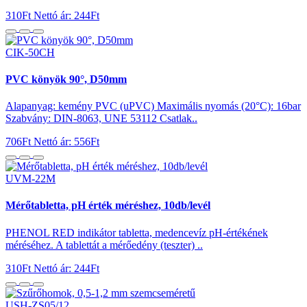
310Ft
Nettó ár: 244Ft
CIK-50CH
PVC könyök 90°, D50mm
Alapanyag: kemény PVC (uPVC) Maximális nyomás (20°C): 16bar
Szabvány: DIN-8063, UNE 53112 Csatlak..
706Ft
Nettó ár: 556Ft
UVM-22M
Mérőtabletta, pH érték méréshez, 10db/levél
PHENOL RED indikátor tabletta, medencevíz pH-értékének
méréséhez. A tablettát a mérőedény (teszter) ..
310Ft
Nettó ár: 244Ft
USH-ZS05/12