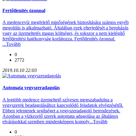
Fertőtlenítés ózonnal
A medencevíz megfelelő minőségének biztosítására számos egyéb
megoldás is alkalmazható. Általában ezek elterjedését a beruházás
vagy az üzemeltetés magas költségei, és sokszor a nem kielégítő
fertőtlenítési hatékonyság korlátozza. Fertőtlenítés ózonnal.
...
Tovább
0
2772
2019.10.10 22:03
Automata vegyszeradagolás
A legtöbb medence üzemeltető szívesen megszabadulna a
vegyszerek beadagolásához kapcsolódó feladatok elvégzésétől.
Ebben jelentenek segítséget a vegyszeradagoló berendezések.
Azonban a vízkezelő szerek automata adagolása az általános
elvárásokkal szemben mindenképpen komoly...
Tovább
0