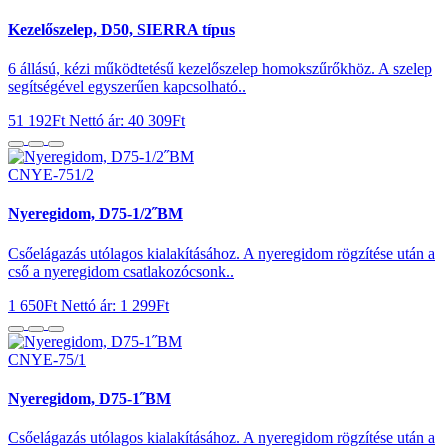
Kezelőszelep, D50, SIERRA típus
6 állású, kézi működtetésű kezelőszelep homokszűrőkhöz. A szelep
segítségével egyszerűen kapcsolható..
51 192Ft
Nettó ár: 40 309Ft
CNYE-751/2
Nyeregidom, D75-1/2˝BM
Csőelágazás utólagos kialakításához. A nyeregidom rögzítése után a
cső a nyeregidom csatlakozócsonk..
1 650Ft
Nettó ár: 1 299Ft
CNYE-75/1
Nyeregidom, D75-1˝BM
Csőelágazás utólagos kialakításához. A nyeregidom rögzítése után a