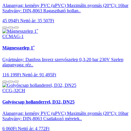
Alapanyag: kemény PVC (uPVC) Maximális nyomás (20°C): 16bar
Szabvány: DIN-8063 Ragasztható hollan..
45 094Ft
Nettó ár: 35 507Ft
CCMAG-1
Mágnesszelep 1˝
Gyártmány: Danfoss Inverz szervószelep 0,3-20 bar 230V Szelep
alapanyaga: réz..
116 199Ft
Nettó ár: 91 495Ft
CCG-32CH
Golyóscsap hollanderrel, D32, DN25
Alapanyag: kemény PVC (uPVC) Maximális nyomás (20°C): 16bar
Szabvány: DIN-8063 Csatlakozó méretek..
6 060Ft
Nettó ár: 4 772Ft