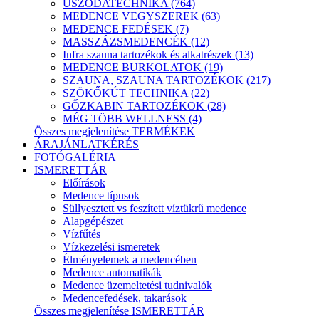
USZODATECHNIKA (764)
MEDENCE VEGYSZEREK (63)
MEDENCE FEDÉSEK (7)
MASSZÁZSMEDENCÉK (12)
Infra szauna tartozékok és alkatrészek (13)
MEDENCE BURKOLATOK (19)
SZAUNA, SZAUNA TARTOZÉKOK (217)
SZÖKŐKÚT TECHNIKA (22)
GŐZKABIN TARTOZÉKOK (28)
MÉG TÖBB WELLNESS (4)
Összes megjelenítése TERMÉKEK
ÁRAJÁNLATKÉRÉS
FOTÓGALÉRIA
ISMERETTÁR
Előírások
Medence típusok
Süllyesztett vs feszített víztükrű medence
Alapgépészet
Vízfűtés
Vízkezelési ismeretek
Élményelemek a medencében
Medence automatikák
Medence üzemeltetési tudnivalók
Medencefedések, takarások
Összes megjelenítése ISMERETTÁR