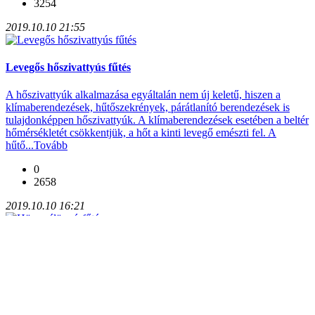
3254
2019.10.10 21:55
Levegős hőszivattyús fűtés
A hőszivattyúk alkalmazása egyáltalán nem új keletű, hiszen a
klímaberendezések, hűtőszekrények, párátlanító berendezések is
tulajdonképpen hőszivattyúk. A klímaberendezések esetében a beltér
hőmérsékletét csökkentjük, a hőt a kinti levegő emészti fel. A
hűtő...
Tovább
0
2658
2019.10.10 16:21
Höcserélös vízfűtés
Évtizetekig a legnépszerűbb vízfűtési módnak számított. Az energia
és az energiahordozók árának utóbbi években tapasztalt
emelkedésével a medence hőszivattyús megoldások kerültek
előtérbe. A hőcserélős fűtés legfőbb előnye a viszonylag nagy