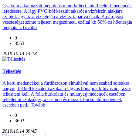
Gyakran alkalmazott megoldás mind kültéri, mind beltéri medencék
lefedésére. A lágy PVC-ből készült takarót a vízfelszín alakjára
szabjuk, így az a víz tetején a vízhez tapadva úszik. A párolgási
veszteséget szinte teljesen megszünteti, ezáltal kb 50%-os hőenergia
megtaka...
Tovább
0
3563
2019.10.14 14:18
Téliesítés
A kerti medencéket a fürdőszezon elmúltával nem szabad sorsukra
hagyni, fel kell készíteni azokat a fagyos hónapok kihívásaira, azaz
téliesíteni kell. A fólia burkolatú és műanyag medencék esetében
feltétlenül szükséges, a csempe és mozaik burkolatú medencék
esetében ped...
Tovább
0
3693
2019.10.14 09:45