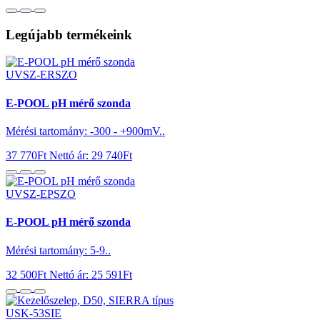
Legújabb termékeink
UVSZ-ERSZO
E-POOL pH mérő szonda
Mérési tartomány: -300 - +900mV..
37 770Ft
Nettó ár: 29 740Ft
UVSZ-EPSZO
E-POOL pH mérő szonda
Mérési tartomány: 5-9..
32 500Ft
Nettó ár: 25 591Ft
USK-53SIE