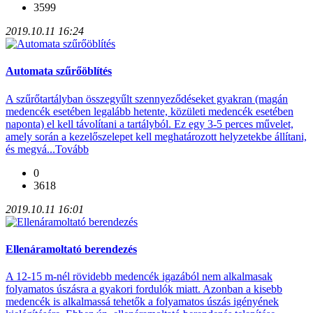
3599
2019.10.11 16:24
Automata szűrőöblítés
A szűrőtartályban összegyűlt szennyeződéseket gyakran (magán
medencék esetében legalább hetente, közületi medencék esetében
naponta) el kell távolítani a tartályból. Ez egy 3-5 perces művelet,
amely során a kezelőszelepet kell meghatározott helyzetekbe állítani,
és megvá...
Tovább
0
3618
2019.10.11 16:01
Ellenáramoltató berendezés
A 12-15 m-nél rövidebb medencék igazából nem alkalmasak
folyamatos úszásra a gyakori fordulók miatt. Azonban a kisebb
medencék is alkalmassá tehetők a folyamatos úszás igényének