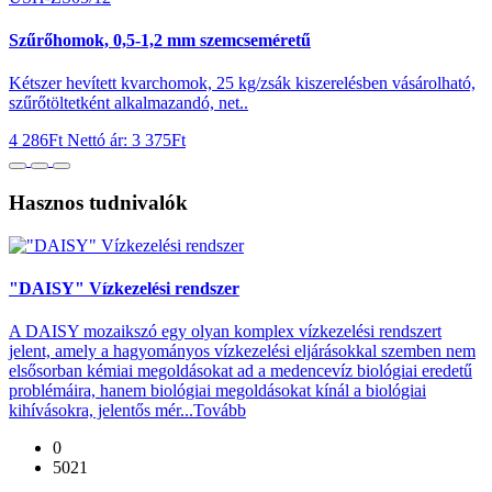
Szűrőhomok, 0,5-1,2 mm szemcseméretű
Kétszer hevített kvarchomok, 25 kg/zsák kiszerelésben vásárolható,
szűrőtöltetként alkalmazandó, net..
4 286Ft
Nettó ár: 3 375Ft
Hasznos tudnivalók
"DAISY" Vízkezelési rendszer
A DAISY mozaikszó egy olyan komplex vízkezelési rendszert
jelent, amely a hagyományos vízkezelési eljárásokkal szemben nem
elsősorban kémiai megoldásokat ad a medencevíz biológiai eredetű
problémáira, hanem biológiai megoldásokat kínál a biológiai
kihívásokra, jelentős mér...
Tovább
0
5021