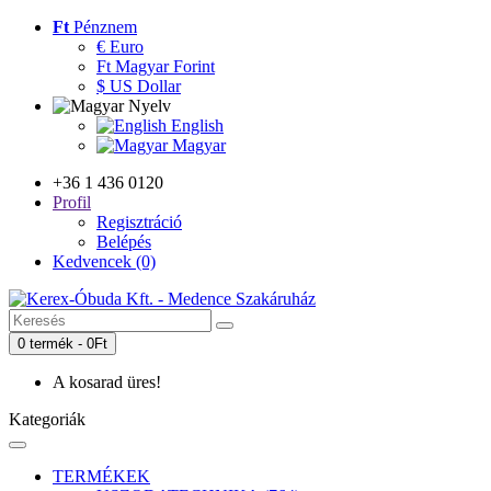
Ft
Pénznem
€ Euro
Ft Magyar Forint
$ US Dollar
Nyelv
English
Magyar
+36 1 436 0120
Profil
Regisztráció
Belépés
Kedvencek (0)
0 termék - 0Ft
A kosarad üres!
Kategoriák
TERMÉKEK