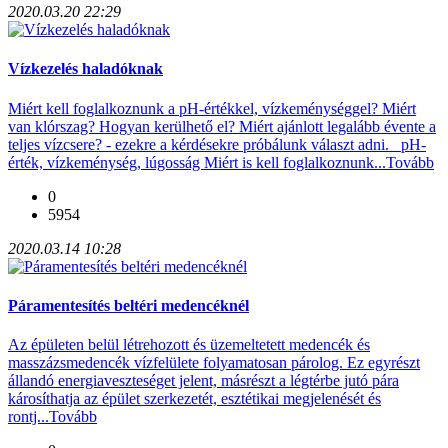
2020.03.20 22:29
Vízkezelés haladóknak
Miért kell foglalkoznunk a pH-értékkel, vízkeménységgel? Miért
van klórszag? Hogyan kerülhető el? Miért ajánlott legalább évente a
teljes vízcsere? - ezekre a kérdésekre próbálunk választ adni. pH-
érték, vízkeménység, lúgosság Miért is kell foglalkoznunk...
Tovább
0
5954
2020.03.14 10:28
Páramentesítés beltéri medencéknél
Az épületen belül létrehozott és üzemeltetett medencék és
masszázsmedencék vízfelülete folyamatosan párolog. Ez egyrészt
állandó energiaveszteséget jelent, másrészt a légtérbe jutó pára
károsíthatja az épület szerkezetét, esztétikai megjelenését és
rontj...
Tovább