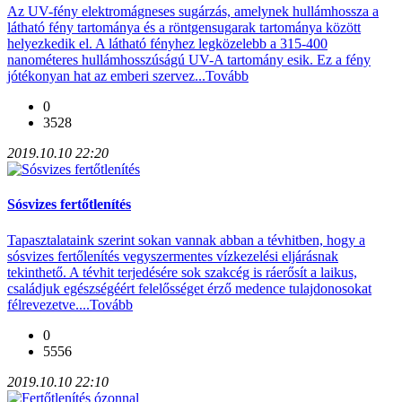
Az UV-fény elektromágneses sugárzás, amelynek hullámhossza a
látható fény tartománya és a röntgensugarak tartománya között
helyezkedik el. A látható fényhez legközelebb a 315-400
nanométeres hullámhosszúságú UV-A tartomány esik. Ez a fény
jótékonyan hat az emberi szervez...
Tovább
0
3528
2019.10.10 22:20
Sósvizes fertőtlenítés
Tapasztalataink szerint sokan vannak abban a tévhitben, hogy a
sósvizes fertőlenítés vegyszermentes vízkezelési eljárásnak
tekinthető. A tévhit terjedésére sok szakcég is ráerősít a laikus,
családjuk egészségéért felelősséget érző medence tulajdonosokat
félrevezetve....
Tovább
0
5556
2019.10.10 22:10