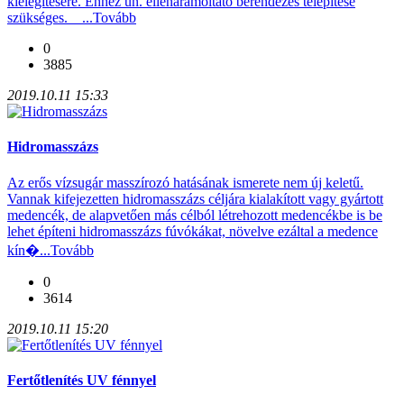
kielégítésére. Ehhez ún. ellenáramoltató berendezés telepítése
szükséges. ...
Tovább
0
3885
2019.10.11 15:33
Hidromasszázs
Az erős vízsugár masszírozó hatásának ismerete nem új keletű.
Vannak kifejezetten hidromasszázs céljára kialakított vagy gyártott
medencék, de alapvetően más célból létrehozott medencékbe is be
lehet építeni hidromasszázs fúvókákat, növelve ezáltal a medence
kín�...
Tovább
0
3614
2019.10.11 15:20
Fertőtlenítés UV fénnyel