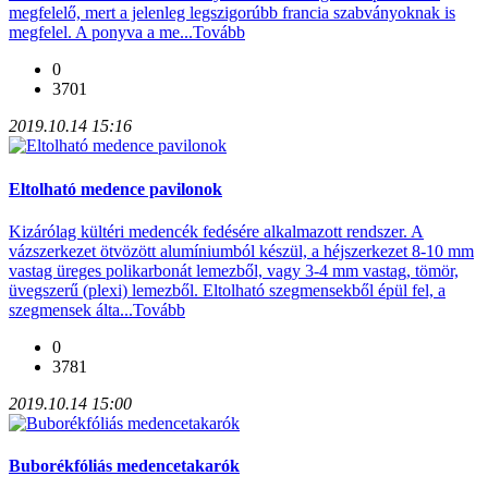
megfelelő, mert a jelenleg legszigorúbb francia szabványoknak is
megfelel. A ponyva a me...
Tovább
0
3701
2019.10.14 15:16
Eltolható medence pavilonok
Kizárólag kültéri medencék fedésére alkalmazott rendszer. A
vázszerkezet ötvözött alumíniumból készül, a héjszerkezet 8-10 mm
vastag üreges polikarbonát lemezből, vagy 3-4 mm vastag, tömör,
üvegszerű (plexi) lemezből. Eltolható szegmensekből épül fel, a
szegmensek álta...
Tovább
0
3781
2019.10.14 15:00
Buborékfóliás medencetakarók