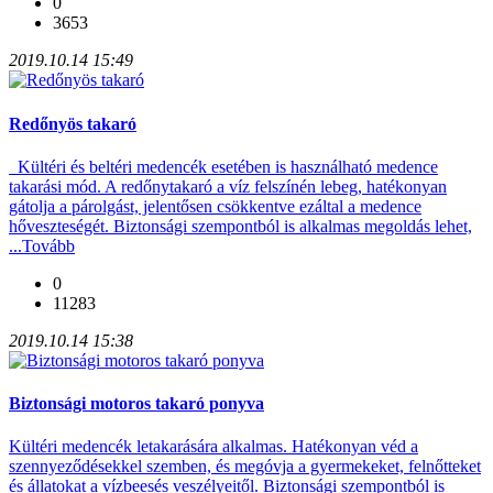
0
3653
2019.10.14 15:49
Redőnyös takaró
Kültéri és beltéri medencék esetében is használható medence
takarási mód. A redőnytakaró a víz felszínén lebeg, hatékonyan
gátolja a párolgást, jelentősen csökkentve ezáltal a medence
hőveszteségét. Biztonsági szempontból is alkalmas megoldás lehet,
...
Tovább
0
11283
2019.10.14 15:38
Biztonsági motoros takaró ponyva
Kültéri medencék letakarására alkalmas. Hatékonyan véd a
szennyeződésekkel szemben, és megóvja a gyermekeket, felnőtteket
és állatokat a vízbeesés veszélyeitől. Biztonsági szempontból is