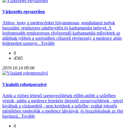
Vízkezelés egyszerűen
Ahhoz, hogy a medencénket folyamatosan, gondtalanul tudjuk
használni, rendszeres odafigyelést és karbantartást igényel. A
legfontosabb rendszeresen elvégzendő karbantartási műveletek az
alábbiak (ebben a sorrendben célszerű elvégezni): a medence alján
leülepedett szennye...
Tovább
0
4585
2019.10.14 09:06
Vízalatti robotporszívó
Amíg a vízben lebegő szennyeződések előbb-utóbb a szűrőben
végzik, addig a medence fenekére ülepedő szennyeződések - mivel
kiválnak a vízáramból - nem kerülnek a szűrőbe, ezáltal jelentős
mértékben rombolják a medence látványát, és hozzájárulnak az élet
burjánzá...
Tovább
0