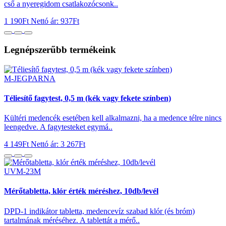
cső a nyeregidom csatlakozócsonk..
1 190Ft
Nettó ár: 937Ft
Legnépszerűbb termékeink
M-JEGPARNA
Téliesítő fagytest, 0,5 m (kék vagy fekete színben)
Kültéri medencék esetében kell alkalmazni, ha a medence télre nincs
leengedve. A fagytesteket egymá..
4 149Ft
Nettó ár: 3 267Ft
UVM-23M
Mérőtabletta, klór érték méréshez, 10db/levél
DPD-1 indikátor tabletta, medencevíz szabad klór (és bróm)
tartalmának méréséhez. A tablettát a mérő..