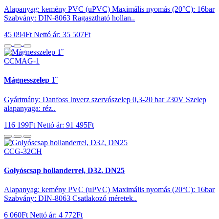
Alapanyag: kemény PVC (uPVC) Maximális nyomás (20°C): 16bar
Szabvány: DIN-8063 Ragasztható hollan..
45 094Ft
Nettó ár: 35 507Ft
CCMAG-1
Mágnesszelep 1˝
Gyártmány: Danfoss Inverz szervószelep 0,3-20 bar 230V Szelep
alapanyaga: réz..
116 199Ft
Nettó ár: 91 495Ft
CCG-32CH
Golyóscsap hollanderrel, D32, DN25
Alapanyag: kemény PVC (uPVC) Maximális nyomás (20°C): 16bar
Szabvány: DIN-8063 Csatlakozó méretek..
6 060Ft
Nettó ár: 4 772Ft