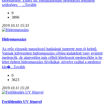
kielégítésére. Ehhez ún. ellenáramoltató berendezés telepítése
szükséges. ...
Tovább
0
3896
2019.10.11 15:33
Hidromasszázs
Az erős vízsugár masszírozó hatásának ismerete nem új keletű.
Vannak kifejezetten hidromasszázs céljára kialakított vagy gyártott
medencék, de alapvetően más célból létrehozott medencékbe is be
lehet építeni hidromasszázs fúvókákat, növelve ezáltal a medence
kín�...
Tovább
0
3623
2019.10.11 15:20
Fertőtlenítés UV fénnyel