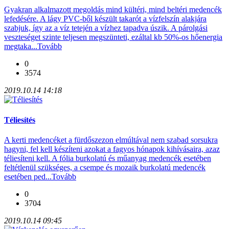
Gyakran alkalmazott megoldás mind kültéri, mind beltéri medencék
lefedésére. A lágy PVC-ből készült takarót a vízfelszín alakjára
szabjuk, így az a víz tetején a vízhez tapadva úszik. A párolgási
veszteséget szinte teljesen megszünteti, ezáltal kb 50%-os hőenergia
megtaka...
Tovább
0
3574
2019.10.14 14:18
Téliesítés
A kerti medencéket a fürdőszezon elmúltával nem szabad sorsukra
hagyni, fel kell készíteni azokat a fagyos hónapok kihívásaira, azaz
téliesíteni kell. A fólia burkolatú és műanyag medencék esetében
feltétlenül szükséges, a csempe és mozaik burkolatú medencék
esetében ped...
Tovább
0
3704
2019.10.14 09:45