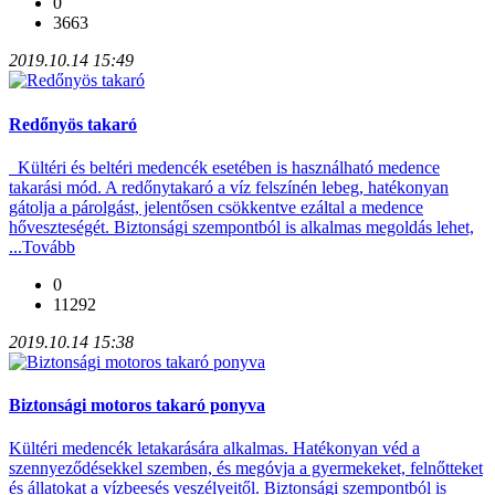
0
3663
2019.10.14 15:49
Redőnyös takaró
Kültéri és beltéri medencék esetében is használható medence
takarási mód. A redőnytakaró a víz felszínén lebeg, hatékonyan
gátolja a párolgást, jelentősen csökkentve ezáltal a medence
hőveszteségét. Biztonsági szempontból is alkalmas megoldás lehet,
...
Tovább
0
11292
2019.10.14 15:38
Biztonsági motoros takaró ponyva
Kültéri medencék letakarására alkalmas. Hatékonyan véd a
szennyeződésekkel szemben, és megóvja a gyermekeket, felnőtteket
és állatokat a vízbeesés veszélyeitől. Biztonsági szempontból is