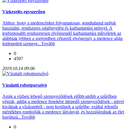
Vízkezelés egyszerűen
Ahhoz, hogy a medencénket folyamatosan, gondtalanul tudjuk
használni, rendszeres odafigyelést és karbantartást igényel. A
legfontosabb rendszeresen elvégzendő karbantartási műveletek az
alábbiak (ebben a sorrendben célszerű elvégezni): a medence alján
leülepedett szennye...
Tovább
0
4597
2019.10.14 09:06
Vízalatti robotporszívó
Amíg a vízben lebegő szennyeződések előbb-utóbb a szűrőben
végzik, addig a medence fenekére ülepedő szennyeződések - mivel
kiválnak a vízáramból - nem kerülnek a szűrőbe, ezáltal jelentős
mértékben rombolják a medence látványát, és hozzájárulnak az élet
burjánzá...
Tovább
0