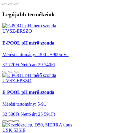
Legújabb termékeink
UVSZ-ERSZO
E-POOL pH mérő szonda
Mérési tartomány: -300 - +900mV..
37 770Ft
Nettó ár: 29 740Ft
UVSZ-EPSZO
E-POOL pH mérő szonda
Mérési tartomány: 5-9..
32 500Ft
Nettó ár: 25 591Ft
USK-53SIE