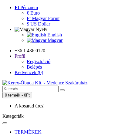
Ft
Pénznem
€ Euro
Ft Magyar Forint
$ US Dollar
Nyelv
English
Magyar
+36 1 436 0120
Profil
Regisztráció
Belépés
Kedvencek (0)
0 termék - 0Ft
A kosarad üres!
Kategoriák
TERMÉKEK