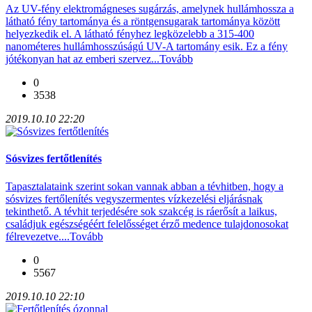
Az UV-fény elektromágneses sugárzás, amelynek hullámhossza a
látható fény tartománya és a röntgensugarak tartománya között
helyezkedik el. A látható fényhez legközelebb a 315-400
nanométeres hullámhosszúságú UV-A tartomány esik. Ez a fény
jótékonyan hat az emberi szervez...
Tovább
0
3538
2019.10.10 22:20
Sósvizes fertőtlenítés
Tapasztalataink szerint sokan vannak abban a tévhitben, hogy a
sósvizes fertőlenítés vegyszermentes vízkezelési eljárásnak
tekinthető. A tévhit terjedésére sok szakcég is ráerősít a laikus,
családjuk egészségéért felelősséget érző medence tulajdonosokat
félrevezetve....
Tovább
0
5567
2019.10.10 22:10