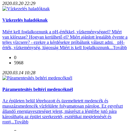
2020.03.20 22:29
Vízkezelés haladóknak
Miért kell foglalkoznunk a pH-értékkel, vízkeménységgel? Miért
van klórszag? Hogyan kerülhető el? Miért ajánlott legalább évente a
teljes vízcsere? - ezekre a kérdésekre próbálunk választ adni. pH-
érték, vízkeménység, lúgosság Miért is kell foglalkoznunk...
Tovább
0
5968
2020.03.14 10:28
Páramentesítés beltéri medencéknél
Az épületen belül létrehozott és üzemeltetett medencék és
masszázsmedencék vízfelülete folyamatosan párolog. Ez egyrészt
állandó energiaveszteséget jelent, másrészt a légtérbe jutó pára
károsíthatja az épület szerkezetét, esztétikai megjelenését és
rontj...
Tovább