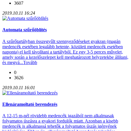
3607
2019.10.11 16:24
Automata szűrőöblítés
A szűrőtartályban összegyűlt szennyeződéseket gyakran (magán
medencék esetében legalább hetente, közületi medencék esetében
naponta) el kell távolítani a tartályból. Ez egy 3-5 perces művelet,
amely során a kezelőszelepet kell meghatározott helyzetekbe állítani,
és megvá...
Tovább
0
3626
2019.10.11 16:01
Ellenáramoltató berendezés
A 12-15 m-nél rövidebb medencék igazából nem alkalmasak
folyamatos úszásra a gyakori fordulók miatt. Azonban a kisebb
medencék is alkalmassá tehetők a folyamatos úszás igényének