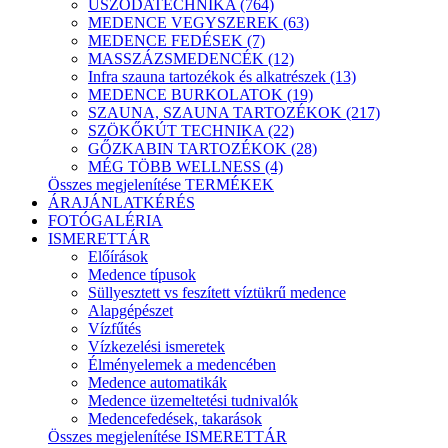
USZODATECHNIKA (764)
MEDENCE VEGYSZEREK (63)
MEDENCE FEDÉSEK (7)
MASSZÁZSMEDENCÉK (12)
Infra szauna tartozékok és alkatrészek (13)
MEDENCE BURKOLATOK (19)
SZAUNA, SZAUNA TARTOZÉKOK (217)
SZÖKŐKÚT TECHNIKA (22)
GŐZKABIN TARTOZÉKOK (28)
MÉG TÖBB WELLNESS (4)
Összes megjelenítése TERMÉKEK
ÁRAJÁNLATKÉRÉS
FOTÓGALÉRIA
ISMERETTÁR
Előírások
Medence típusok
Süllyesztett vs feszített víztükrű medence
Alapgépészet
Vízfűtés
Vízkezelési ismeretek
Élményelemek a medencében
Medence automatikák
Medence üzemeltetési tudnivalók
Medencefedések, takarások
Összes megjelenítése ISMERETTÁR