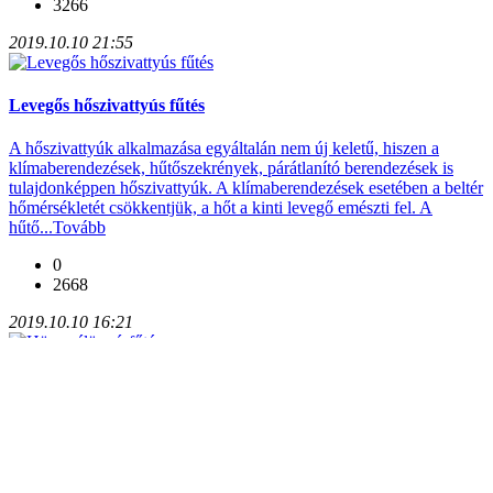
3266
2019.10.10 21:55
Levegős hőszivattyús fűtés
A hőszivattyúk alkalmazása egyáltalán nem új keletű, hiszen a
klímaberendezések, hűtőszekrények, párátlanító berendezések is
tulajdonképpen hőszivattyúk. A klímaberendezések esetében a beltér
hőmérsékletét csökkentjük, a hőt a kinti levegő emészti fel. A
hűtő...
Tovább
0
2668
2019.10.10 16:21
Höcserélös vízfűtés
Évtizetekig a legnépszerűbb vízfűtési módnak számított. Az energia
és az energiahordozók árának utóbbi években tapasztalt
emelkedésével a medence hőszivattyús megoldások kerültek
előtérbe. A hőcserélős fűtés legfőbb előnye a viszonylag nagy