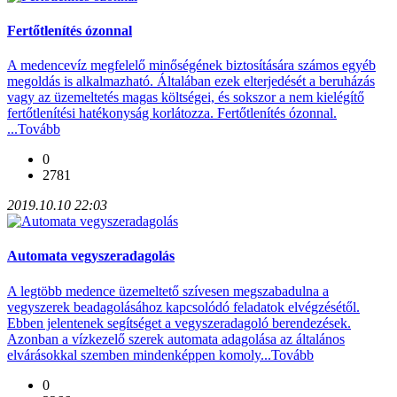
Fertőtlenítés ózonnal
A medencevíz megfelelő minőségének biztosítására számos egyéb
megoldás is alkalmazható. Általában ezek elterjedését a beruházás
vagy az üzemeltetés magas költségei, és sokszor a nem kielégítő
fertőtlenítési hatékonyság korlátozza. Fertőtlenítés ózonnal.
...
Tovább
0
2781
2019.10.10 22:03
Automata vegyszeradagolás
A legtöbb medence üzemeltető szívesen megszabadulna a
vegyszerek beadagolásához kapcsolódó feladatok elvégzésétől.
Ebben jelentenek segítséget a vegyszeradagoló berendezések.
Azonban a vízkezelő szerek automata adagolása az általános
elvárásokkal szemben mindenképpen komoly...
Tovább
0