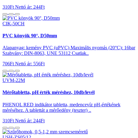
310Ft
Nettó ár: 244Ft
CIK-50CH
PVC könyök 90°, D50mm
Alapanyag: kemény PVC (uPVC) Maximális nyomás (20°C): 16bar
Szabvány: DIN-8063, UNE 53112 Csatlak..
706Ft
Nettó ár: 556Ft
UVM-22M
Mérőtabletta, pH érték méréshez, 10db/levél
PHENOL RED indikátor tabletta, medencevíz pH-értékének
méréséhez. A tablettát a mérőedény (teszter) ..
310Ft
Nettó ár: 244Ft
USH-ZS05/12