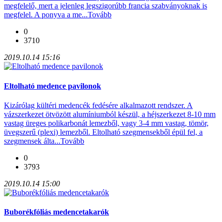
megfelelő, mert a jelenleg legszigorúbb francia szabványoknak is
megfelel. A ponyva a me...
Tovább
0
3710
2019.10.14 15:16
Eltolható medence pavilonok
Kizárólag kültéri medencék fedésére alkalmazott rendszer. A
vázszerkezet ötvözött alumíniumból készül, a héjszerkezet 8-10 mm
vastag üreges polikarbonát lemezből, vagy 3-4 mm vastag, tömör,
üvegszerű (plexi) lemezből. Eltolható szegmensekből épül fel, a
szegmensek álta...
Tovább
0
3793
2019.10.14 15:00
Buborékfóliás medencetakarók