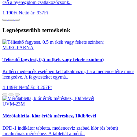
cső a nyeregidom csatlakozócsonk..
1 190Ft
Nettó ár: 937Ft
Legnépszerűbb termékeink
M-JEGPARNA
Téliesítő fagytest, 0,5 m (kék vagy fekete színben)
Kültéri medencék esetében kell alkalmazni, ha a medence télre nincs
leengedve. A fagytesteket egymá..
4 149Ft
Nettó ár: 3 267Ft
UVM-23M
Mérőtabletta, klór érték méréshez, 10db/levél
DPD-1 indikátor tabletta, medencevíz szabad klór (és bróm)
tartalmának méréséhez. A tablettát a mérő..