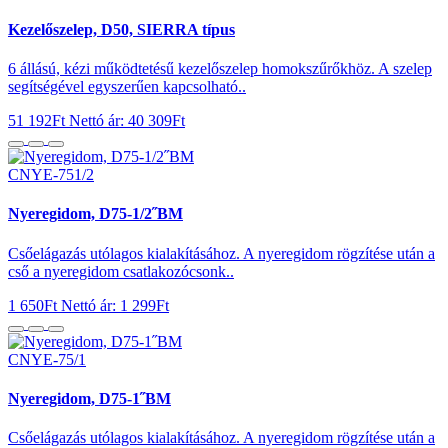
Kezelőszelep, D50, SIERRA típus
6 állású, kézi működtetésű kezelőszelep homokszűrőkhöz. A szelep
segítségével egyszerűen kapcsolható..
51 192Ft
Nettó ár: 40 309Ft
CNYE-751/2
Nyeregidom, D75-1/2˝BM
Csőelágazás utólagos kialakításához. A nyeregidom rögzítése után a
cső a nyeregidom csatlakozócsonk..
1 650Ft
Nettó ár: 1 299Ft
CNYE-75/1
Nyeregidom, D75-1˝BM
Csőelágazás utólagos kialakításához. A nyeregidom rögzítése után a