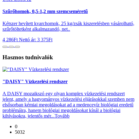
Szűrőhomok, 0,5-1,2 mm szemcseméretű
Kétszer hevített kvarchomok, 25 kg/zsák kiszerelésben vásárolható,
szűrőtöltetként alkalmazandó, net..
4 286Ft
Nettó ár: 3 375Ft
Hasznos tudnivalók
"DAISY" Vízkezelési rendszer
A DAISY mozaikszó egy olyan komplex vízkezelési rendszert
jelent, amely a hagyományos vízkezelési eljárásokkal szemben nem
elsősorban kémiai megoldásokat ad a medencevíz biológiai eredetű
problémáira, hanem biológiai megoldásokat kínál a biológiai
kihívásokra, jelentős mér...
Tovább
0
5032