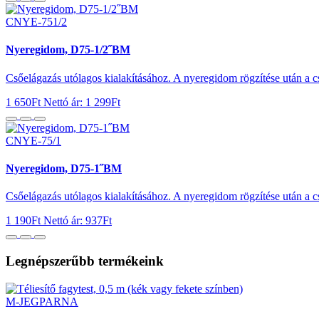
CNYE-751/2
Nyeregidom, D75-1/2˝BM
Csőelágazás utólagos kialakításához. A nyeregidom rögzítése után a 
1 650Ft
Nettó ár: 1 299Ft
CNYE-75/1
Nyeregidom, D75-1˝BM
Csőelágazás utólagos kialakításához. A nyeregidom rögzítése után a 
1 190Ft
Nettó ár: 937Ft
Legnépszerűbb termékeink
M-JEGPARNA