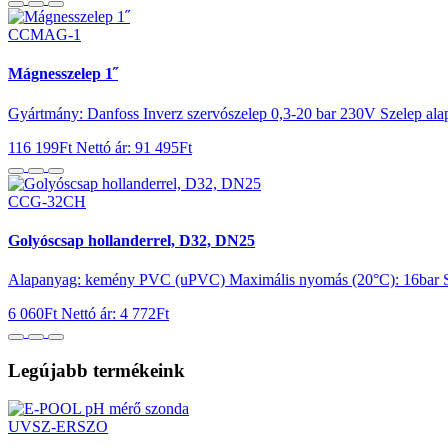
CCMAG-1
Mágnesszelep 1˝
Gyártmány: Danfoss Inverz szervószelep 0,3-20 bar 230V Szelep alap
116 199Ft
Nettó ár: 91 495Ft
CCG-32CH
Golyóscsap hollanderrel, D32, DN25
Alapanyag: kemény PVC (uPVC) Maximális nyomás (20°C): 16bar S
6 060Ft
Nettó ár: 4 772Ft
Legújabb termékeink
UVSZ-ERSZO