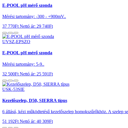
E-POOL pH mérő szonda
Mérési tartomány: -300 - +900mV..
37 770Ft
Nettó ár: 29 740Ft
UVSZ-EPSZO
E-POOL pH mérő szonda
Mérési tartomány: 5-9..
32 500Ft
Nettó ár: 25 591Ft
USK-53SIE
Kezelőszelep, D50, SIERRA típus
6 állású, kézi működtetésű kezelőszelep homokszűrőkhöz. A szelep se
51 192Ft
Nettó ár: 40 309Ft