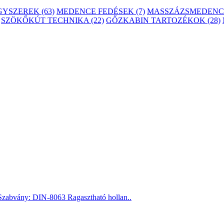
YSZEREK (63)
MEDENCE FEDÉSEK (7)
MASSZÁZSMEDENCÉ
SZÖKŐKÚT TECHNIKA (22)
GŐZKABIN TARTOZÉKOK (28)
zabvány: DIN-8063 Ragasztható hollan..