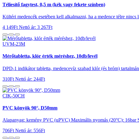
Téliesítő fagytest, 0,5 m (kék vagy fekete színben)
Kültéri medencék esetében kell alkalmazni, ha a medence télre nincs 
4 149Ft
Nettó ár: 3 267Ft
UVM-23M
Mérőtabletta, klór érték méréshez, 10db/levél
DPD-1 indikátor tabletta, medencevíz szabad klór (és bróm) tartalmán
310Ft
Nettó ár: 244Ft
CIK-50CH
PVC könyök 90°, D50mm
Alapanyag: kemény PVC (uPVC) Maximális nyomás (20°C): 16bar 
706Ft
Nettó ár: 556Ft