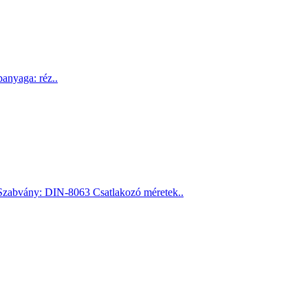
anyaga: réz..
zabvány: DIN-8063 Csatlakozó méretek..