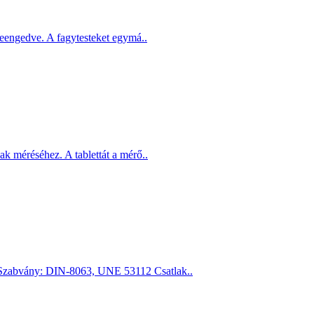
leengedve. A fagytesteket egymá..
ak méréséhez. A tablettát a mérő..
Szabvány: DIN-8063, UNE 53112 Csatlak..