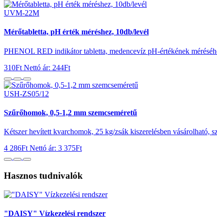
UVM-22M
Mérőtabletta, pH érték méréshez, 10db/levél
PHENOL RED indikátor tabletta, medencevíz pH-értékének méréséhez. 
310Ft
Nettó ár: 244Ft
USH-ZS05/12
Szűrőhomok, 0,5-1,2 mm szemcseméretű
Kétszer hevített kvarchomok, 25 kg/zsák kiszerelésben vásárolható, sz
4 286Ft
Nettó ár: 3 375Ft
Hasznos tudnivalók
"DAISY" Vízkezelési rendszer