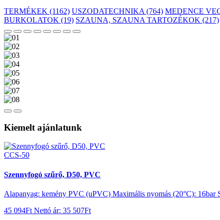
TERMÉKEK (1162)
USZODATECHNIKA (764)
MEDENCE VEG
BURKOLATOK (19)
SZAUNA, SZAUNA TARTOZÉKOK (217)
Kiemelt ajánlatunk
CCS-50
Szennyfogó szűrő, D50, PVC
Alapanyag: kemény PVC (uPVC) Maximális nyomás (20°C): 16bar S
45 094Ft
Nettó ár: 35 507Ft