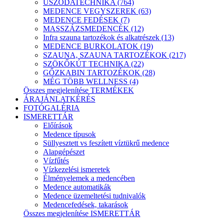
USZODATECHNIKA (764)
MEDENCE VEGYSZEREK (63)
MEDENCE FEDÉSEK (7)
MASSZÁZSMEDENCÉK (12)
Infra szauna tartozékok és alkatrészek (13)
MEDENCE BURKOLATOK (19)
SZAUNA, SZAUNA TARTOZÉKOK (217)
SZÖKŐKÚT TECHNIKA (22)
GŐZKABIN TARTOZÉKOK (28)
MÉG TÖBB WELLNESS (4)
Összes megjelenítése TERMÉKEK
ÁRAJÁNLATKÉRÉS
FOTÓGALÉRIA
ISMERETTÁR
Előírások
Medence típusok
Süllyesztett vs feszített víztükrű medence
Alapgépészet
Vízfűtés
Vízkezelési ismeretek
Élményelemek a medencében
Medence automatikák
Medence üzemeltetési tudnivalók
Medencefedések, takarások
Összes megjelenítése ISMERETTÁR