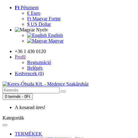
Ft
Pénznem
€ Euro
Ft Magyar Forint
$ US Dollar
Nyelv
English
Magyar
+36 1 436 0120
Profil
Regisztráció
Belépés
Kedvencek (0)
0 termék - 0Ft
A kosarad üres!
Kategoriák
TERMÉKEK