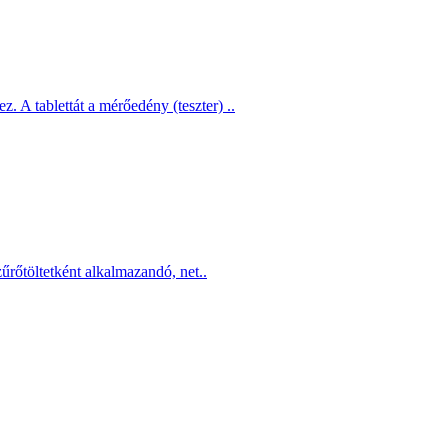
A tablettát a mérőedény (teszter) ..
űrőtöltetként alkalmazandó, net..