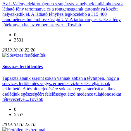
Az UV-fény elektromágneses sugárzás, amelynek hullámhossza a
látható fény tartománya és a röntgensugarak tartománya között
helyezkedik el. A látható fényhez legközelebb a 315-400
nanométeres hullámhosszúságú UV-A tartomány esik. Ez a fény
jótékonyan hat az emberi szervez...
Tovább
0
3531
2019.10.10 22:20
Sósvizes fertőtlenítés
Tapasztalataink szerint sokan vannak abban a tévhitben, hogy a
sósvizes fertőlenítés vegyszermentes vízkezelési eljárásnak
tekinthető. A tévhit terjedésére sok szakcég is ráerősít a laikus,
családjuk egészségéért felelősséget érző medence tulajdonosokat
félrevezetve....
Tovább
0
5557
2019.10.10 22:10