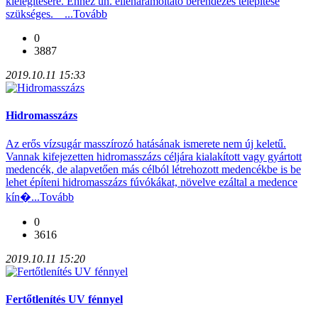
kielégítésére. Ehhez ún. ellenáramoltató berendezés telepítése
szükséges. ...
Tovább
0
3887
2019.10.11 15:33
Hidromasszázs
Az erős vízsugár masszírozó hatásának ismerete nem új keletű.
Vannak kifejezetten hidromasszázs céljára kialakított vagy gyártott
medencék, de alapvetően más célból létrehozott medencékbe is be
lehet építeni hidromasszázs fúvókákat, növelve ezáltal a medence
kín�...
Tovább
0
3616
2019.10.11 15:20
Fertőtlenítés UV fénnyel