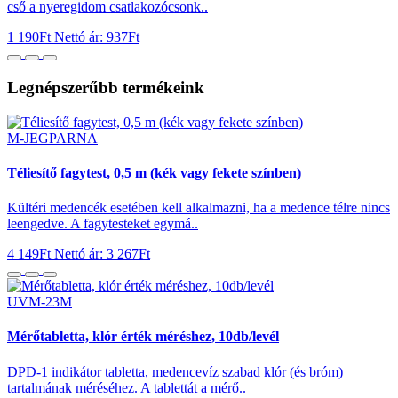
cső a nyeregidom csatlakozócsonk..
1 190Ft
Nettó ár: 937Ft
Legnépszerűbb termékeink
M-JEGPARNA
Téliesítő fagytest, 0,5 m (kék vagy fekete színben)
Kültéri medencék esetében kell alkalmazni, ha a medence télre nincs
leengedve. A fagytesteket egymá..
4 149Ft
Nettó ár: 3 267Ft
UVM-23M
Mérőtabletta, klór érték méréshez, 10db/levél
DPD-1 indikátor tabletta, medencevíz szabad klór (és bróm)
tartalmának méréséhez. A tablettát a mérő..