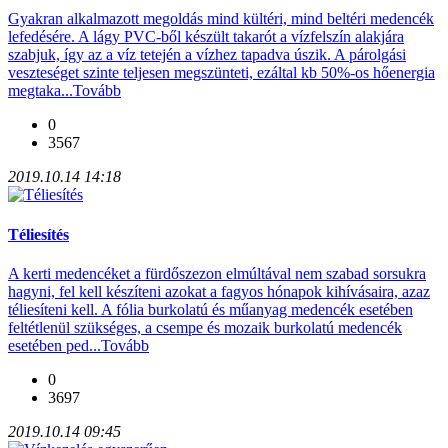
Gyakran alkalmazott megoldás mind kültéri, mind beltéri medencék
lefedésére. A lágy PVC-ből készült takarót a vízfelszín alakjára
szabjuk, így az a víz tetején a vízhez tapadva úszik. A párolgási
veszteséget szinte teljesen megszünteti, ezáltal kb 50%-os hőenergia
megtaka...
Tovább
0
3567
2019.10.14 14:18
Téliesítés
A kerti medencéket a fürdőszezon elmúltával nem szabad sorsukra
hagyni, fel kell készíteni azokat a fagyos hónapok kihívásaira, azaz
téliesíteni kell. A fólia burkolatú és műanyag medencék esetében
feltétlenül szükséges, a csempe és mozaik burkolatú medencék
esetében ped...
Tovább
0
3697
2019.10.14 09:45