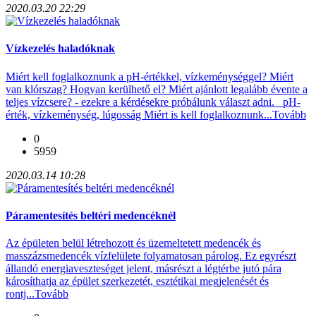
2020.03.20 22:29
Vízkezelés haladóknak
Miért kell foglalkoznunk a pH-értékkel, vízkeménységgel? Miért
van klórszag? Hogyan kerülhető el? Miért ajánlott legalább évente a
teljes vízcsere? - ezekre a kérdésekre próbálunk választ adni. pH-
érték, vízkeménység, lúgosság Miért is kell foglalkoznunk...
Tovább
0
5959
2020.03.14 10:28
Páramentesítés beltéri medencéknél
Az épületen belül létrehozott és üzemeltetett medencék és
masszázsmedencék vízfelülete folyamatosan párolog. Ez egyrészt
állandó energiaveszteséget jelent, másrészt a légtérbe jutó pára
károsíthatja az épület szerkezetét, esztétikai megjelenését és
rontj...
Tovább