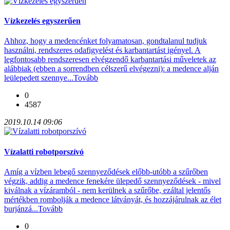
Vízkezelés egyszerűen
Ahhoz, hogy a medencénket folyamatosan, gondtalanul tudjuk
használni, rendszeres odafigyelést és karbantartást igényel. A
legfontosabb rendszeresen elvégzendő karbantartási műveletek az
alábbiak (ebben a sorrendben célszerű elvégezni): a medence alján
leülepedett szennye...
Tovább
0
4587
2019.10.14 09:06
Vízalatti robotporszívó
Amíg a vízben lebegő szennyeződések előbb-utóbb a szűrőben
végzik, addig a medence fenekére ülepedő szennyeződések - mivel
kiválnak a vízáramból - nem kerülnek a szűrőbe, ezáltal jelentős
mértékben rombolják a medence látványát, és hozzájárulnak az élet
burjánzá...
Tovább
0