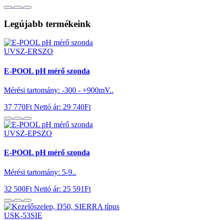
Legújabb termékeink
UVSZ-ERSZO
E-POOL pH mérő szonda
Mérési tartomány: -300 - +900mV..
37 770Ft
Nettó ár: 29 740Ft
UVSZ-EPSZO
E-POOL pH mérő szonda
Mérési tartomány: 5-9..
32 500Ft
Nettó ár: 25 591Ft
USK-53SIE