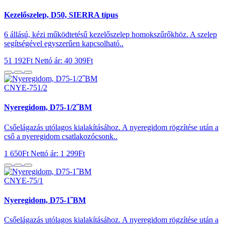
Kezelőszelep, D50, SIERRA típus
6 állású, kézi működtetésű kezelőszelep homokszűrőkhöz. A szelep
segítségével egyszerűen kapcsolható..
51 192Ft
Nettó ár: 40 309Ft
CNYE-751/2
Nyeregidom, D75-1/2˝BM
Csőelágazás utólagos kialakításához. A nyeregidom rögzítése után a
cső a nyeregidom csatlakozócsonk..
1 650Ft
Nettó ár: 1 299Ft
CNYE-75/1
Nyeregidom, D75-1˝BM
Csőelágazás utólagos kialakításához. A nyeregidom rögzítése után a