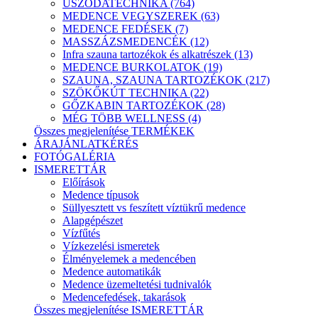
USZODATECHNIKA (764)
MEDENCE VEGYSZEREK (63)
MEDENCE FEDÉSEK (7)
MASSZÁZSMEDENCÉK (12)
Infra szauna tartozékok és alkatrészek (13)
MEDENCE BURKOLATOK (19)
SZAUNA, SZAUNA TARTOZÉKOK (217)
SZÖKŐKÚT TECHNIKA (22)
GŐZKABIN TARTOZÉKOK (28)
MÉG TÖBB WELLNESS (4)
Összes megjelenítése TERMÉKEK
ÁRAJÁNLATKÉRÉS
FOTÓGALÉRIA
ISMERETTÁR
Előírások
Medence típusok
Süllyesztett vs feszített víztükrű medence
Alapgépészet
Vízfűtés
Vízkezelési ismeretek
Élményelemek a medencében
Medence automatikák
Medence üzemeltetési tudnivalók
Medencefedések, takarások
Összes megjelenítése ISMERETTÁR