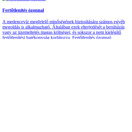
Fertőtlenítés ózonnal
A medencevíz megfelelő minőségének biztosítására számos egyéb
megoldás is alkalmazható. Általában ezek elterjedését a beruházás
vagy az üzemeltetés magas költségei, és sokszor a nem kielégítő
fertőtlenítési hatékonyság korlátozza. Fertőtlenítés ózonnal.
...
Tovább
0
2774
2019.10.10 22:03
Automata vegyszeradagolás
A legtöbb medence üzemeltető szívesen megszabadulna a
vegyszerek beadagolásához kapcsolódó feladatok elvégzésétől.
Ebben jelentenek segítséget a vegyszeradagoló berendezések.
Azonban a vízkezelő szerek automata adagolása az általános
elvárásokkal szemben mindenképpen komoly...
Tovább
0