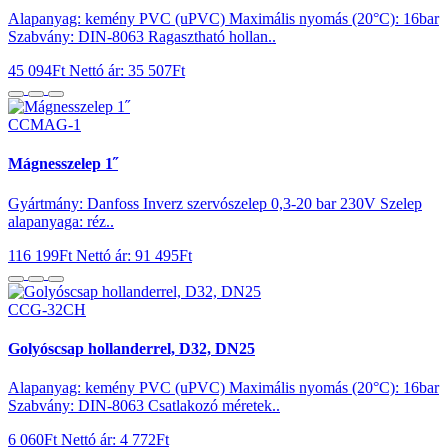
Alapanyag: kemény PVC (uPVC) Maximális nyomás (20°C): 16bar
Szabvány: DIN-8063 Ragasztható hollan..
45 094Ft
Nettó ár: 35 507Ft
CCMAG-1
Mágnesszelep 1˝
Gyártmány: Danfoss Inverz szervószelep 0,3-20 bar 230V Szelep
alapanyaga: réz..
116 199Ft
Nettó ár: 91 495Ft
CCG-32CH
Golyóscsap hollanderrel, D32, DN25
Alapanyag: kemény PVC (uPVC) Maximális nyomás (20°C): 16bar
Szabvány: DIN-8063 Csatlakozó méretek..
6 060Ft
Nettó ár: 4 772Ft