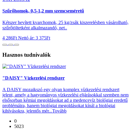
Szűrőhomok, 0,5-1,2 mm szemcseméretű
Kétszer hevített kvarchomok, 25 kg/zsák kiszerelésben vásárolható,
szűrőtöltetként alkalmazandó, net..
4 286Ft
Nettó ár: 3 375Ft
Hasznos tudnivalók
"DAISY" Vízkezelési rendszer
A DAISY mozaikszó egy olyan komplex vízkezelési rendszert
jelent, amely a hagyományos vízkezelési eljárásokkal szemben nem
elsősorban kémiai megoldásokat ad a medencevíz biológiai eredetű
problémáira, hanem biológiai megoldásokat kínál a biológiai
kihívásokra, jelentős mér...
Tovább
0
5023