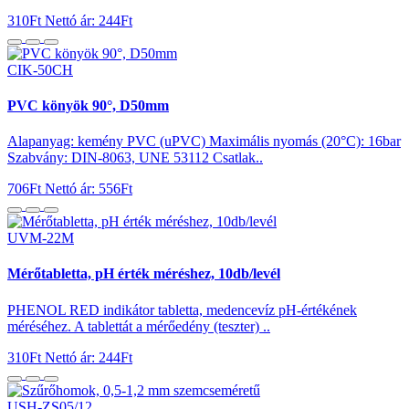
310Ft
Nettó ár: 244Ft
CIK-50CH
PVC könyök 90°, D50mm
Alapanyag: kemény PVC (uPVC) Maximális nyomás (20°C): 16bar
Szabvány: DIN-8063, UNE 53112 Csatlak..
706Ft
Nettó ár: 556Ft
UVM-22M
Mérőtabletta, pH érték méréshez, 10db/levél
PHENOL RED indikátor tabletta, medencevíz pH-értékének
méréséhez. A tablettát a mérőedény (teszter) ..
310Ft
Nettó ár: 244Ft
USH-ZS05/12