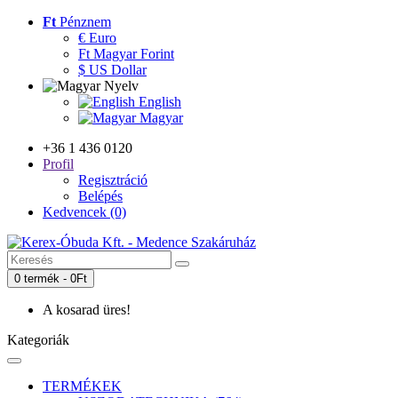
Ft
Pénznem
€ Euro
Ft Magyar Forint
$ US Dollar
Nyelv
English
Magyar
+36 1 436 0120
Profil
Regisztráció
Belépés
Kedvencek (0)
0 termék - 0Ft
A kosarad üres!
Kategoriák
TERMÉKEK