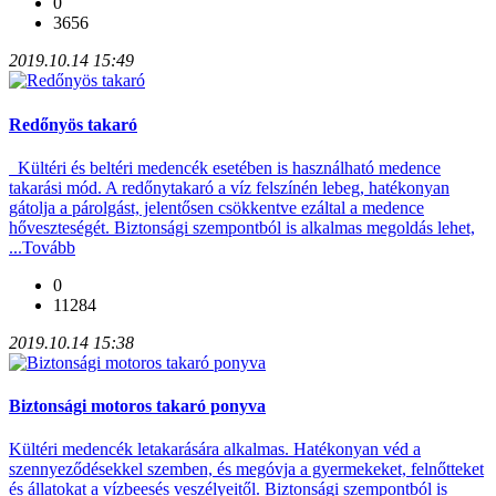
0
3656
2019.10.14 15:49
Redőnyös takaró
Kültéri és beltéri medencék esetében is használható medence
takarási mód. A redőnytakaró a víz felszínén lebeg, hatékonyan
gátolja a párolgást, jelentősen csökkentve ezáltal a medence
hőveszteségét. Biztonsági szempontból is alkalmas megoldás lehet,
...
Tovább
0
11284
2019.10.14 15:38
Biztonsági motoros takaró ponyva
Kültéri medencék letakarására alkalmas. Hatékonyan véd a
szennyeződésekkel szemben, és megóvja a gyermekeket, felnőtteket
és állatokat a vízbeesés veszélyeitől. Biztonsági szempontból is