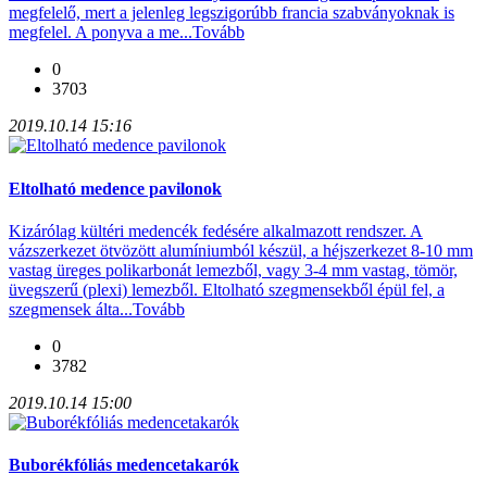
megfelelő, mert a jelenleg legszigorúbb francia szabványoknak is
megfelel. A ponyva a me...
Tovább
0
3703
2019.10.14 15:16
Eltolható medence pavilonok
Kizárólag kültéri medencék fedésére alkalmazott rendszer. A
vázszerkezet ötvözött alumíniumból készül, a héjszerkezet 8-10 mm
vastag üreges polikarbonát lemezből, vagy 3-4 mm vastag, tömör,
üvegszerű (plexi) lemezből. Eltolható szegmensekből épül fel, a
szegmensek álta...
Tovább
0
3782
2019.10.14 15:00
Buborékfóliás medencetakarók